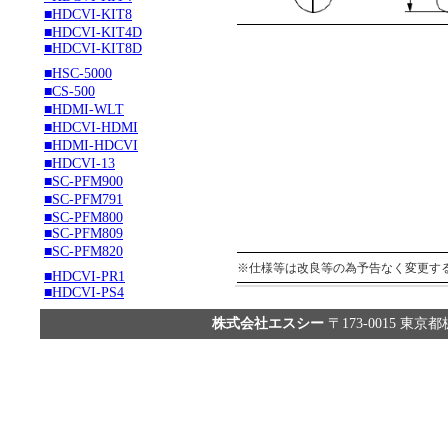
■HDCVI-KIT8
■HDCVI-KIT4D
■HDCVI-KIT8D
■HSC-5000
■CS-500
■HDMI-WLT
■HDCVI-HDMI
■HDMI-HDCVI
■HDCVI-13
■SC-PFM900
■SC-PFM791
■SC-PFM800
■SC-PFM809
■SC-PFM820
※仕様等は改良等の為予告なく変更す
■HDCVI-PR1
■HDCVI-PS4
株式会社エスシー
〒173-0015 東京都板橋