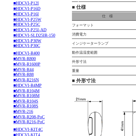
■HDCVI-P12I
■ 仕様
■HDCVI-P16D
■HDCVI-P16I
仕 様
■HDCVI-P25W
■HDCVI-P25C
フォーマット
■HDCVI-P25I-AD
消費電力
■HDCVI-SLD25IR-150
■HDCVI-P30W
インジケーターランプ
■HDCVI-P30C
動作温湿度範囲
■HDCVI-R400
■MVR-R800
外形寸法
■MVR-R1600P
■MVR-R44
重量
■MVR-R88
■MVR-R216N
■ 外形寸法
■HDCVI-R4MP
■MVR-R104M
■MVR-R108M
■MVR-R104S
■MVR-R108S
■MVR-216
■MVR-R208-PoC
■MVR-R216-PoC
■HDCVI-KIT4C
■HDCVI-KIT4