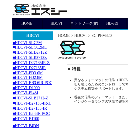
HOME
HDCVI
ネットワーク(IP)
HD-SDI
HDCVI
HOME > HDCVI > SC-PFM820
■HDCVI-SLC2M
■HDCVI-SLCC2ML
■HDCVI-SLD2712Z
■HDCVI-SLB2712Z
■HDCVI-D27135IR-Z
■HDCVI-D27135IR
■ 特長
■HDCVI-FD3.6M
■HDCVI-FD2.8M
異なるフォーマットの信号（HDCVI/A
■HDCVI-EB3.6IR-POC
切り替えるためのコントローラで
■HDCVI-D1000
システム構築をサポートします。
■HDCVI-FI4M
現在の信号のフォーマット、また
■HDCVI-SLB2712-Z
インジケータランプの状態で確認
■HDCVI-B27135-IR-Z
■HDCVI-B27135-IR
■HDCVI-B3.6IR-POC
■HDCVI-B1100
■HDCVI-P4DN