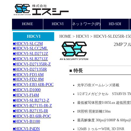
HOME
HDCVI
ネットワーク(IP)
HD-SDI
HDCVI
HOME > HDCVI > HDCVI-SLD25IR-15
■HDCVI-SLC2M
2MPフ
■HDCVI-SLCC2ML
■HDCVI-SLD2712Z
■HDCVI-SLB2712Z
■HDCVI-D27135IR-Z
■HDCVI-D27135IR
■ 特長
■HDCVI-FD3.6M
■HDCVI-FD2.8M
■HDCVI-EB3.6IR-POC
光学25倍ズームレンズ搭載
■HDCVI-D1000
1/2.8″2メガピクセル STARVIS 
■HDCVI-FI4M
■HDCVI-SLB2712-Z
最低被写体照度0.005Lux 超低照
■HDCVI-B27135-IR-Z
■HDCVI-B27135-IR
IR照明 照射距離150m
■HDCVI-B3.6IR-POC
最高解像度 30fps@1080P & 60fps@
■HDCVI-B1100
■HDCVI-P4DN
120dB トゥルーWDR, 3D DNR