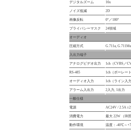
デジタルズーム
16x
ノイズ低減
2D
画像反転
0°／180°
プライバシーマスク
24領域
オーディオ
圧縮方式
G.711a, G.711M
入出力端子
アナログビデオ出力
1ch（CVBS／C
RS-485
1ch（ボーレート：
オーディオ入力
1ch（ライン入
アラーム入出力
2入力, 1出力
一般仕様
電源
AC24V / 2.5A ±
消費電力
最大 22W （IR
動作環境
温度：-40℃～