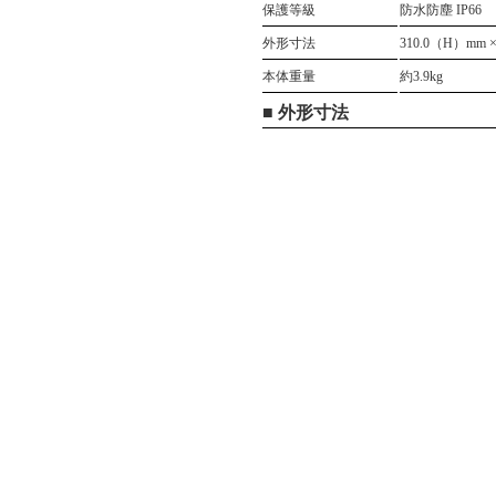
保護等級
防水防塵 IP66
外形寸法
310.0（H）mm 
本体重量
約3.9kg
■ 外形寸法