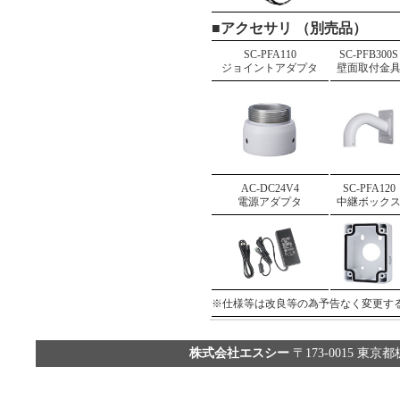
■アクセサリ （別売品）
SC-PFA110
SC-PFB300S
ジョイントアダプタ
壁面取付金
AC-DC24V4
SC-PFA120
電源アダプタ
中継ボック
※仕様等は改良等の為予告なく変更す
株式会社エスシー
〒173-0015 東京都板橋