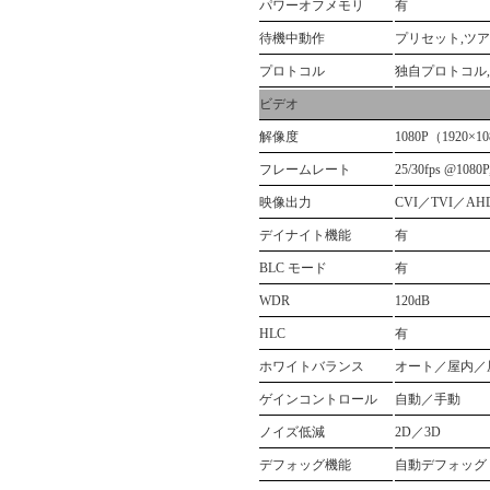
パワーオフメモリ
有
待機中動作
プリセット,ツア
プロトコル
独自プロトコル, Pel
ビデオ
解像度
1080P（1920×1
フレームレート
25/30fps @1080P
映像出力
CVI／TVI／A
デイナイト機能
有
BLC モード
有
WDR
120dB
HLC
有
ホワイトバランス
オート／屋内／
ゲインコントロール
自動／手動
ノイズ低減
2D／3D
デフォッグ機能
自動デフォッグ