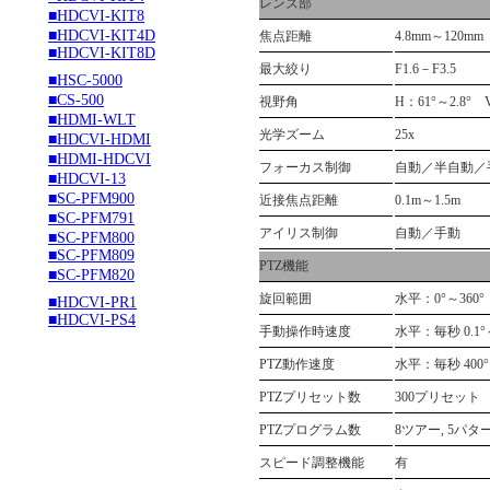
レンズ部
■HDCVI-KIT8
■HDCVI-KIT4D
焦点距離
4.8mm～120mm
■HDCVI-KIT8D
最大絞り
F1.6－F3.5
■HSC-5000
■CS-500
視野角
H：61°～2.8° V
■HDMI-WLT
光学ズーム
25x
■HDCVI-HDMI
■HDMI-HDCVI
フォーカス制御
自動／半自動／
■HDCVI-13
■SC-PFM900
近接焦点距離
0.1m～1.5m
■SC-PFM791
アイリス制御
自動／手動
■SC-PFM800
■SC-PFM809
PTZ機能
■SC-PFM820
旋回範囲
水平：0°～360°
■HDCVI-PR1
■HDCVI-PS4
手動操作時速度
水平：毎秒 0.1°
PTZ動作速度
水平：毎秒 400
PTZプリセット数
300プリセット
PTZプログラム数
8ツアー, 5パタ
スピード調整機能
有