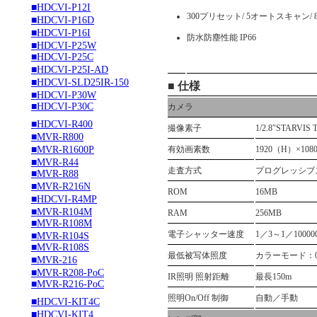
■HDCVI-P12I
300プリセット/ 5オートスキャン/
■HDCVI-P16D
■HDCVI-P16I
防水防塵性能 IP66
■HDCVI-P25W
■HDCVI-P25C
■HDCVI-P25I-AD
■HDCVI-SLD25IR-150
■ 仕様
■HDCVI-P30W
■HDCVI-P30C
カメラ
■HDCVI-R400
撮像素子
1/2.8″STARVIS
■MVR-R800
■MVR-R1600P
有効画素数
1920（H）×108
■MVR-R44
走査方式
プログレッシブ
■MVR-R88
■MVR-R216N
ROM
16MB
■HDCVI-R4MP
■MVR-R104M
RAM
256MB
■MVR-R108M
電子シャッター速度
1／3～1／10000
■MVR-R104S
■MVR-R108S
最低被写体照度
カラーモード：0.00
■MVR-216
■MVR-R208-PoC
IR照明 照射距離
最長150m
■MVR-R216-PoC
照明On/Off 制御
自動／手動
■HDCVI-KIT4C
■HDCVI-KIT4