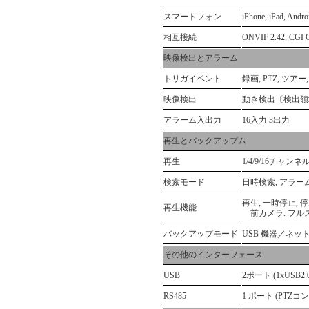
スマートフォン
iPhone, iPad, Andro
相互接続
ONVIF 2.42, CGI C
映像検出とアラーム
トリガイベント
録画, PTZ, ツア
映像検出
動き検出〔検出領域
アラーム入出力
16入力 3出力
再生とバックアップム
再生
1/4/9/16チャンネ
検索モード
日時検索, アラー
再生, 一時停止, 
再生機能
前カメラ. フル
バックアップモード
USB 機器／ネッ
その他のインターフェース
USB
2ポート (1xUSB2.
RS485
1 ポート (PTZ