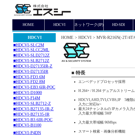
HOME
HDCVI
ネットワーク(IP)
HD-SDI
HDCVI
HOME > HDCVI > MVR-R216N(-2T/4T/6
■HDCVI-SLC2M
■HDCVI-SLCC2ML
■HDCVI-SLD2712Z
■HDCVI-SLB2712Z
■HDCVI-D27135IR-Z
■HDCVI-D27135IR
■ 特長
■HDCVI-FD3.6M
■HDCVI-FD2.8M
エンベデッドプロセッサ採用
■HDCVI-EB3.6IR-POC
H.264+ / H.264 デュアルスト
■HDCVI-D1000
■HDCVI-FI4M
HDCVI,AHD,TVI,CVBS,IP 
■HDCVI-SLB2712-Z
入力に対応br>
■HDCVI-B27135-IR-Z
最大24チャンネルの IPカメラ入力
入力最大帯域幅 5MP
■HDCVI-B27135-IR
■HDCVI-B3.6IR-POC
入力最大帯域幅 96Mbps
■HDCVI-B1100
スマート検索・画像分析機能
■HDCVI-P4DN