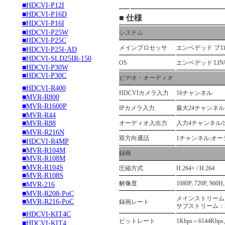
■HDCVI-P12I
■HDCVI-P16D
■ 仕様
■HDCVI-P16I
■HDCVI-P25W
システム
■HDCVI-P25C
メインプロセッサ
エンベデッド プ
■HDCVI-P25I-AD
■HDCVI-SLD25IR-150
OS
エンベデッド LIN
■HDCVI-P30W
■HDCVI-P30C
ビデオ・オーディオ
■HDCVI-R400
HDCVIカメラ入力
16チャンネル
■MVR-R800
■MVR-R1600P
IPカメラ入力
最大24チャンネル
■MVR-R44
■MVR-R88
オーディオ入出力
入力4チャンネル/
■MVR-R216N
双方向通話
1チャンネル;オ
■HDCVI-R4MP
■MVR-R104M
録画
■MVR-R108M
■MVR-R104S
圧縮方式
H.264+ / H.264
■MVR-R108S
解像度
1080P, 720P, 960H
■MVR-216
■MVR-R208-PoC
メインストリーム：1080P
■MVR-R216-PoC
録画レート
サブストリーム：D1/CIF
■HDCVI-KIT4C
ビットレート
1Kbps～6144K
■HDCVI-KIT4