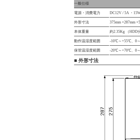
一般仕様
電源・消費電力
DC12V / 5A 
外形寸法
375mm ×287mm 
本体重量
約2.35Kg （HD
動作温湿度範囲
-10℃～+55℃、0～
保管温湿度範囲
-20℃～+70℃、0～
■ 外形寸法