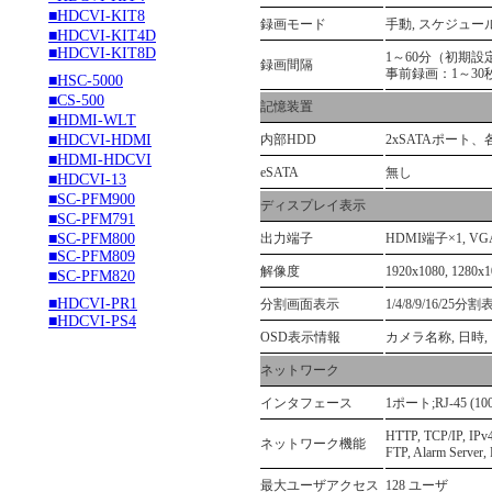
■HDCVI-KIT8
録画モード
手動, スケジュー
■HDCVI-KIT4D
■HDCVI-KIT8D
1～60分（初期設
録画間隔
事前録画：1～30
■HSC-5000
■CS-500
記憶装置
■HDMI-WLT
■HDCVI-HDMI
内部HDD
2xSATAポート、
■HDMI-HDCVI
eSATA
無し
■HDCVI-13
■SC-PFM900
ディスプレイ表示
■SC-PFM791
■SC-PFM800
出力端子
HDMI端子×1, V
■SC-PFM809
解像度
1920x1080, 1280x1
■SC-PFM820
■HDCVI-PR1
分割画面表示
1/4/8/9/16/25分
■HDCVI-PS4
OSD表示情報
カメラ名称, 日時
ネットワーク
インタフェース
1ポート;RJ-45 (10
HTTP, TCP/IP, IPv
ネットワーク機能
FTP, Alarm Server
最大ユーザアクセス
128 ユーザ