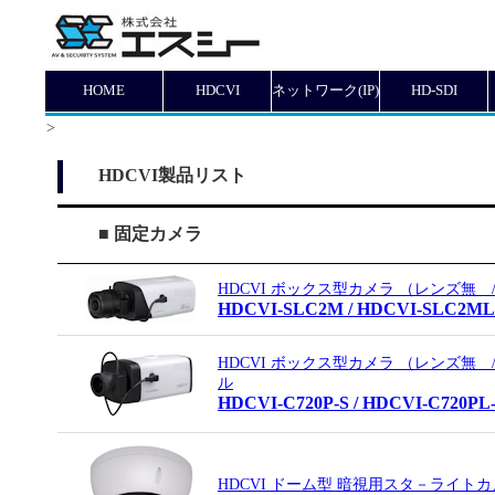
HOME
HDCVI
ネットワーク(IP)
HD-SDI
>
HDCVI製品リスト
■ 固定カメラ
HDCVI ボックス型カメラ （レンズ無 
HDCVI-SLC2M / HDCVI-SLC2ML
HDCVI ボックス型カメラ （レンズ無 /
ル
HDCVI-C720P-S / HDCVI-C720PL
HDCVI ドーム型 暗視用スタ－ライト