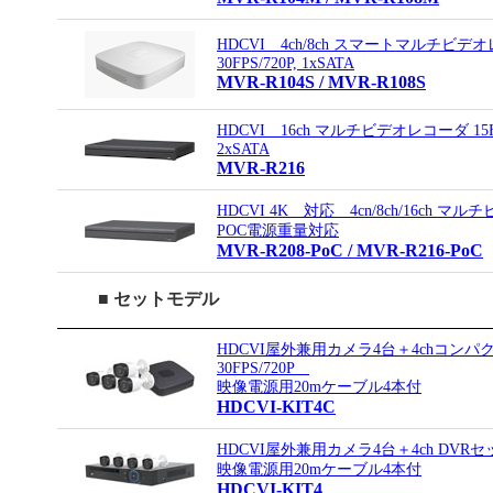
HDCVI 4ch/8ch スマートマルチビデオレコ
30FPS/720P, 1xSATA
MVR-R104S / MVR-R108S
HDCVI 16ch マルチビデオレコーダ 15FPS/3
2xSATA
MVR-R216
HDCVI 4K 対応 4cn/8ch/16ch 
POC電源重量対応
MVR-R208-PoC / MVR-R216-PoC
■ セットモデル
HDCVI屋外兼用カメラ4台＋4chコンパク
30FPS/720P
映像電源用20mケーブル4本付
HDCVI-KIT4C
HDCVI屋外兼用カメラ4台＋4ch DVRセット
映像電源用20mケーブル4本付
HDCVI-KIT4