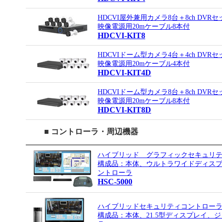
HDCVI屋外兼用カメラ8台＋8ch DVRセット
映像電源用20mケーブル8本付
HDCVI-KIT8
HDCVIドーム型カメラ4台＋4ch DVRセット(
映像電源用20mケーブル4本付
HDCVI-KIT4D
HDCVIドーム型カメラ8台＋8ch DVRセット(
映像電源用20mケーブル8本付
HDCVI-KIT8D
■ コントローラ・周辺機器
ハイブリッド グラフィックセキュリ
構成品：本体、ウルトラワイドディス
ントローラ
HSC-5000
ハイブリッドセキュリティコントロー
構成品：本体、21.5型ディスプレイ、