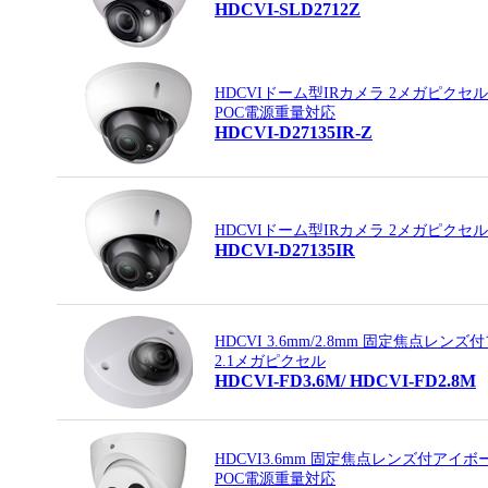
HDCVI-SLD2712Z
HDCVIドーム型IRカメラ 2メガピクセ
POC電源重量対応
HDCVI-D27135IR-Z
HDCVIドーム型IRカメラ 2メガピクセ
HDCVI-D27135IR
HDCVI 3.6mm/2.8mm 固定焦点レ
2.1メガピクセル
HDCVI-FD3.6M/ HDCVI-FD2.8M
HDCVI3.6mm 固定焦点レンズ付アイ
POC電源重量対応