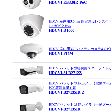
HDCVI-EB3.6IR-PoC
HDCVI室内用3.6mm 固定焦点レンズ
1メガピクセル
HDCVI-D1000
HDCVI室内用360°パノラマカメラ4メ
HDCVI-FI4M
HDCVIバレット型暗視用スターライト
HDCVI-SLB2712Z
HDCVIバレット型 IRカメラ（電動ズ
POC電源重量対応
HDCVI-B27135IR-Z
HDCVIバレット型 IRカメラ（手動ズ
HDCVI-B27135IR