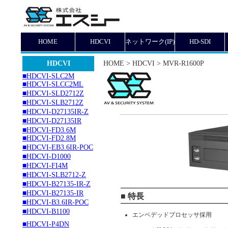
HOME
HDCVI
ネットワーク(IP)
HD-SDI
HDCVI
HOME > HDCVI > MVR-R1600P
■HDCVI-SLC2M
■HDCVI-SLCC2ML
■HDCVI-SLD2712Z
■HDCVI-SLB2712Z
■HDCVI-D27135IR-Z
■HDCVI-D27135IR
■HDCVI-FD3.6M
■HDCVI-FD2.8M
■HDCVI-EB3.6IR-POC
■HDCVI-D1000
■HDCVI-FI4M
■HDCVI-SLB2712-Z
■HDCVI-B27135-IR-Z
■HDCVI-B27135-IR
■ 特長
■HDCVI-B3.6IR-POC
■HDCVI-B1100
エンベデッドプロセッサ採用
■HDCVI-P4DN