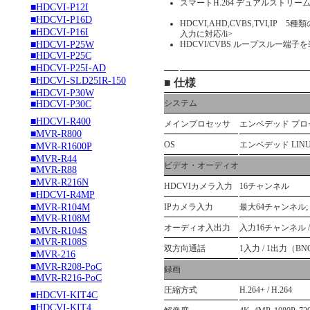
スマートH.264 デュアルストリ
■HDCVI-P12I
■HDCVI-P16D
HDCVI,AHD,CVBS,TVI,IP 
■HDCVI-P16I
入力に対応/li>
■HDCVI-P25W
HDCVI/CVBS ループスルー端子
■HDCVI-P25C
■HDCVI-P25I-AD
■HDCVI-SLD25IR-150
■ 仕様
■HDCVI-P30W
システム
■HDCVI-P30C
■HDCVI-R400
メインプロセッサ
エンベデッド プロ
■MVR-R800
OS
エンベデッド LIN
■MVR-R1600P
■MVR-R44
ビデオ・オーディオ
■MVR-R88
■MVR-R216N
HDCVIカメラ入力
16チャンネル
■HDCVI-R4MP
■MVR-R104M
IPカメラ入力
最大64チャンネル;
■MVR-R108M
オーディオ入出力
入力16チャンネル 
■MVR-R104S
■MVR-R108S
双方向通話
1入力 / 1出力（
■MVR-216
■MVR-R208-PoC
録画
■MVR-R216-PoC
圧縮方式
H.264+ / H.264
■HDCVI-KIT4C
■HDCVI-KIT4