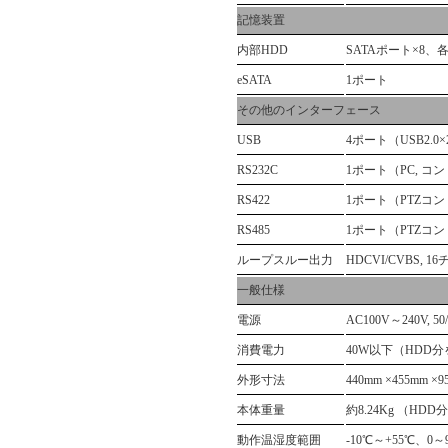
記憶装置
内部HDD
SATAポート×8、
eSATA
1ポート
その他のインターフェース
USB
4ポート（USB2.0×
RS232C
1ポート（PC, 
RS422
1ポート（PTZコ
RS485
1ポート（PTZコ
ループスルー出力
HDCVI/CVBS, 
一般仕様
電源
AC100V～240V, 50/
消費電力
40W以下（HDD
外形寸法
440mm ×455mm ×
本体重量
約8.24Kg （HD
動作温湿度範囲
-10℃～+55℃、0～