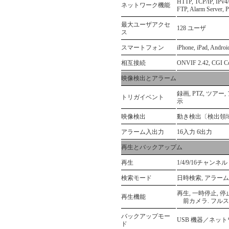
HTTP, TCP/IP, IPv4
ネットワーク機能
FTP, Alarm Server,
最大ユーザアクセ
128 ユーザ
ス
スマートフォン
iPhone, iPad, Androi
相互接続
ONVIF 2.42, CGI C
映像検出とアラーム
録画, PTZ, ツア
トリガイベント
示
映像検出
動き検出〔検出領域：
アラーム入出力
16入力 6出力
再生とバックアップム
再生
1/4/9/16チャンネル
検索モード
日時検索, アラーム
再生, 一時停止, 
再生機能
前カメラ. フルス
バックアップモー
USB 機器／ネッ
ド