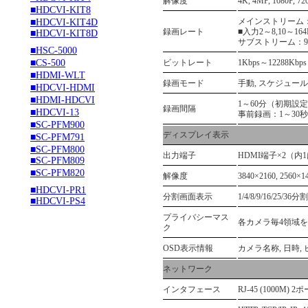
解像度
4K, 4MP, 1080P, 72
■HDCVI-KIT8
メインストリーム：■入力
■HDCVI-KIT4D
録画レート
■入力2～8,10～164MP(
■HDCVI-KIT8D
サブストリーム：960H/D
■HSC-5000
■CS-500
ビットレート
1Kbps～12288Kb
■HDMI-WLT
録画モード
手動, スケジュー
■HDCVI-HDMI
■HDMI-HDCVI
1～60分（初期設定
録画間隔
■HDCVI-13
事前録画：1～30秒
■SC-PFM900
ディスプレイ表示
■SC-PFM791
■SC-PFM800
出力端子
HDMI端子×2（内1
■SC-PFM809
■SC-PFM820
解像度
3840×2160, 2560×14
■HDCVI-PR1
分割画面表示
1/4/8/9/16/25/36
■HDCVI-PS4
プライバシーマス
各カメラ毎4領域
ク
OSD表示情報
カメラ名称, 日時,
ネットワーク
インタフェース
RJ-45 (1000M) 2