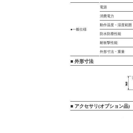
電源
消費電力
動作温度・湿度範囲
●一般仕様
防水防塵性能
耐衝撃性能
外形寸法・重量
■ 外形寸法
■ アクセサリ(オプション品)