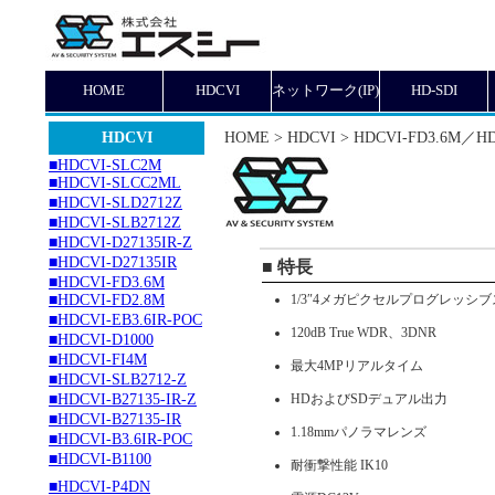
HOME
HDCVI
ネットワーク(IP)
HD-SDI
HDCVI
HOME > HDCVI > HDCVI-FD3.6M／HD
■HDCVI-SLC2M
■HDCVI-SLCC2ML
■HDCVI-SLD2712Z
■HDCVI-SLB2712Z
■HDCVI-D27135IR-Z
■HDCVI-D27135IR
■ 特長
■HDCVI-FD3.6M
■HDCVI-FD2.8M
1/3″4メガピクセルプログレッシブ
■HDCVI-EB3.6IR-POC
120dB True WDR、3DNR
■HDCVI-D1000
■HDCVI-FI4M
最大4MPリアルタイム
■HDCVI-SLB2712-Z
■HDCVI-B27135-IR-Z
HDおよびSDデュアル出力
■HDCVI-B27135-IR
1.18mmパノラマレンズ
■HDCVI-B3.6IR-POC
■HDCVI-B1100
耐衝撃性能 IK10
■HDCVI-P4DN