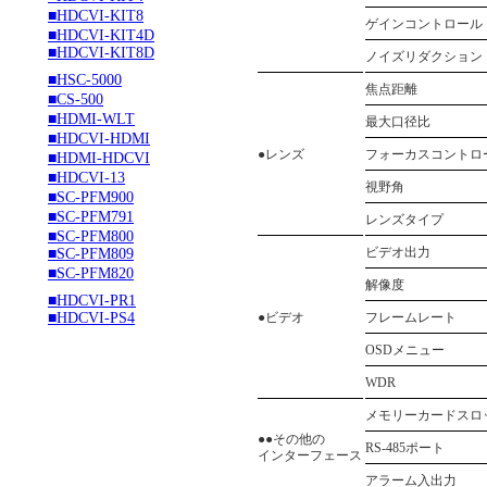
■HDCVI-KIT8
ゲインコントロール
■HDCVI-KIT4D
■HDCVI-KIT8D
ノイズリダクション
■HSC-5000
焦点距離
■CS-500
■HDMI-WLT
最大口径比
■HDCVI-HDMI
●レンズ
フォーカスコントロ
■HDMI-HDCVI
■HDCVI-13
視野角
■SC-PFM900
■SC-PFM791
レンズタイプ
■SC-PFM800
ビデオ出力
■SC-PFM809
■SC-PFM820
解像度
■HDCVI-PR1
■HDCVI-PS4
●ビデオ
フレームレート
OSDメニュー
WDR
メモリーカードスロ
●●その他の
RS-485ポート
インターフェース
アラーム入出力