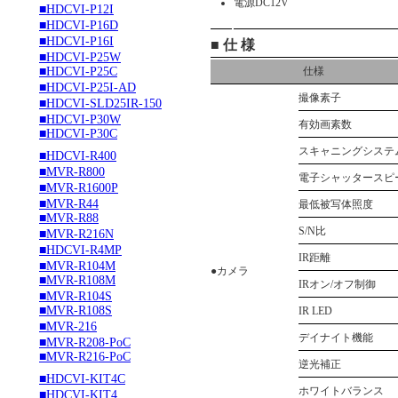
電源DC12V
■HDCVI-P12I
■HDCVI-P16D
■HDCVI-P16I
■ 仕 様
■HDCVI-P25W
■HDCVI-P25C
仕様
■HDCVI-P25I-AD
撮像素子
■HDCVI-SLD25IR-150
■HDCVI-P30W
有効画素数
■HDCVI-P30C
スキャニングシステ
■HDCVI-R400
■MVR-R800
電子シャッタースピ
■MVR-R1600P
■MVR-R44
最低被写体照度
■MVR-R88
S/N比
■MVR-R216N
■HDCVI-R4MP
IR距離
■MVR-R104M
●カメラ
■MVR-R108M
IRオン/オフ制御
■MVR-R104S
■MVR-R108S
IR LED
■MVR-216
デイナイト機能
■MVR-R208-PoC
■MVR-R216-PoC
逆光補正
■HDCVI-KIT4C
ホワイトバランス
■HDCVI-KIT4