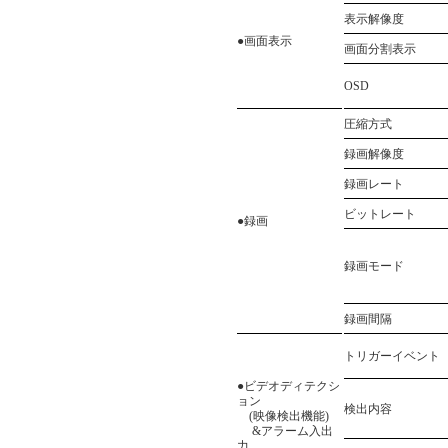
表示解像度
●画面表示
画面分割表示
OSD
圧縮方式
録画解像度
録画レート
ビットレート
●録画
録画モード
録画間隔
トリガーイベント
●ビデオディテクシ
ョン
検出内容
(映像検出機能)
&アラーム入出
力