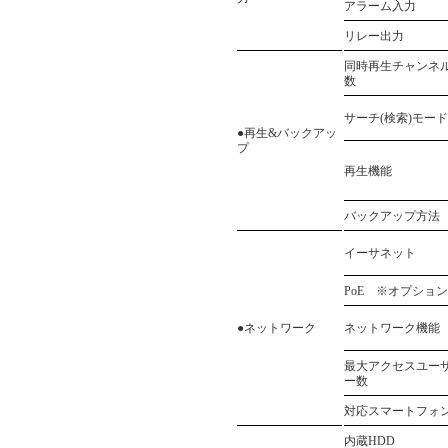
アラーム入力
リレー出力
同時再生チャンネ
数
サーチ(検索)モード
●再生&バックアッ
プ
再生機能
バックアップ方法
イーサネット
PoE ※オプション
●ネットワーク
ネットワーク機能
最大アクセスユー
ー数
対応スマートフォ
内蔵HDD