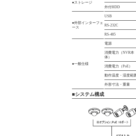
●ストレージ
外付HDD
USB
●外部インターフェ
RS-232C
ース
RS-485
電源
消費電力（NVR本
体）
●一般仕様
消費電力（PoE）
動作温度・湿度範
外形寸法・重量
■システム構成