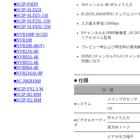
■SCIP-P4DN
16チャンネル 4K IPカメラ入力
■SCIP-SLD25I
H.265/H.264/MJPEG デュア
■SCIP-SLD25-150
■SCIP-SLP25L-150
入力最大帯域 256Mbps
■SCIP-SLP45U-350
8チャンネルを1080P解像度（H.265×4
■NVR108P-W15D
リアルタイム監視
■NVR108
■NVR208-4K(F)
プレビュー時および再生時の最高解
■NVR216-4K
HDMI 2チャンネル/VGA 1チ
■NVR816-4K
別個に出力
■NVR832-4K
■NVR864-4K
■NVR216AI-8P
■ 仕様
■SC-NKB1000
■SCIP-FS2.3-W
仕 様
■SCIP-B2.8IM
メインプロセッサ
■SCIP-D2.8IM
●システム
OS
IPカメラ入力
●ビデオ＆オーディ
オ
双方向トーク
ビデオ出力端子