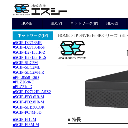
HOME
HDCVI
ネットワーク(IP)
HD-SDI
ネットワーク(IP)
HOME > IP >NVR816-4Kシリーズ（8T
■SCIP-D27135IR
■SCIP-D27135IR-P
■SCIP-B27135IR-Z
■SCIP-B27135IRLS
■SCIP-SLC2M
■SCIP-SLC2ML
■SCIP-SLC2M-FR
■PFL0550-E6D
■PLZ20c0-D
■PLZ21c-D
■SCIP-D2712IR-ASZ2
■SCIP-FD3.6IR-M
■SCIP-FD2.8IR-M
■SCIP-SLB30COR
■SCIP-PC4M-3D
■ 特長
■SCIP-FI12M
■SCIP-FI5M-M