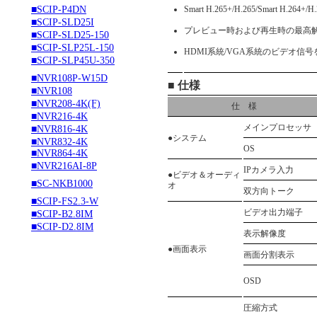
■SCIP-P4DN
Smart H.265+/H.265/Smart H.2
■SCIP-SLD25I
プレビュー時および再生時の最高解
■SCIP-SLD25-150
■SCIP-SLP25L-150
HDMI系統/VGA系統のビデオ信
■SCIP-SLP45U-350
■NVR108P-W15D
■ 仕様
■NVR108
■NVR208-4K(F)
仕 様
■NVR216-4K
メインプロセッサ
■NVR816-4K
●システム
■NVR832-4K
OS
■NVR864-4K
■NVR216AI-8P
IPカメラ入力
●ビデオ＆オーディ
■SC-NKB1000
オ
双方向トーク
■SCIP-FS2.3-W
ビデオ出力端子
■SCIP-B2.8IM
■SCIP-D2.8IM
表示解像度
●画面表示
画面分割表示
OSD
圧縮方式