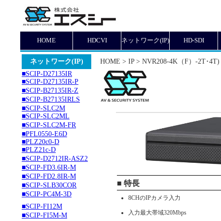
HOME
HDCVI
ネットワーク(IP)
HD-SDI
ネットワーク(IP)
HOME > IP > NVR208-4K（F）-2T･4T)
■SCIP-D27135IR
■SCIP-D27135IR-P
■SCIP-B27135IR-Z
■SCIP-B27135IRLS
■SCIP-SLC2M
■SCIP-SLC2ML
■SCIP-SLC2M-FR
■PFL0550-E6D
■PLZ20c0-D
■PLZ21c-D
■SCIP-D2712IR-ASZ2
■SCIP-FD3.6IR-M
■SCIP-FD2.8IR-M
■ 特長
■SCIP-SLB30COR
■SCIP-PC4M-3D
8CHのIPカメラ入力
■SCIP-FI12M
入力最大帯域320Mbps
■SCIP-FI5M-M