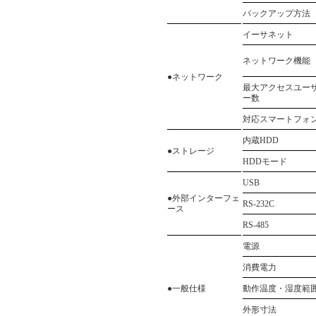
バックアップ方法
イーサネット
ネットワーク機能
●ネットワーク
最大アクセスユー
ー数
対応スマートフォ
内蔵HDD
●ストレージ
HDDモード
USB
●外部インターフェ
RS-232C
ース
RS-485
電源
消費電力
●一般仕様
動作温度・湿度範
外形寸法