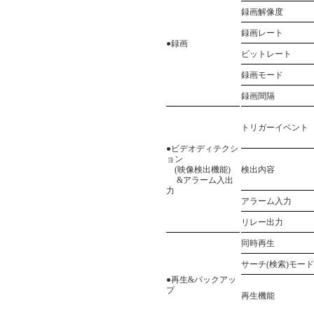
録画解像度
録画レート
●録画
ビットレート
録画モード
録画間隔
トリガーイベント
●ビデオディテクシ
ョン
(映像検出機能)
検出内容
&アラーム入出
力
アラーム入力
リレー出力
同時再生
サーチ(検索)モード
●再生&バックアッ
プ
再生機能