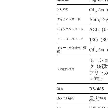
Off, On
3D-DNR
Auto, Da
デイナイトモード
AGC（0
ゲインコントロール
1/25（3
シャッタースピード
ミラー（画像反転）機
Off, 
能
モーショ
ク（8領
その他の機能
フリッカ
マ補正
RS-48
通信
最大255
カメラID番号