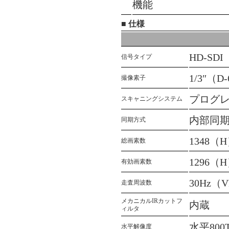
機能
■ 仕様
HD-SDI
信号タイプ
1/3″（D
撮像素子
プログレ
スキャニングシステム
内部同
同期方式
1348（
総画素数
1296（H
有効画素数
30Hz（
走査周波数
メカニカルIRカットフ
内蔵
ィルタ
水平800
水平解像度