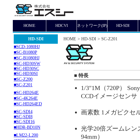
HOME
HDCVI
ネットワーク(IP)
HD-SDI
HD-SDI
HOME > HD-SDI > SC-Z201
■SCD-1080HJ
■SC-B1080P
■SC-B1080HJ
■SC-HD30SW
■SC-HD30SC
■SC-HD30SI
■ 特長
■SC-Z200
■SC-Z201
1/3″1M（720P） S
■SC-HD264E
CCDイメージセンサ
■SC-4K264E
■SC-HD264ED
画素数 1メガピクセル
■SC-SDI4
■SC-SDI8
■SC-SDI16
■HDR-BD10N
光学20倍ズームレンズ
■LM22-L200
94mm）