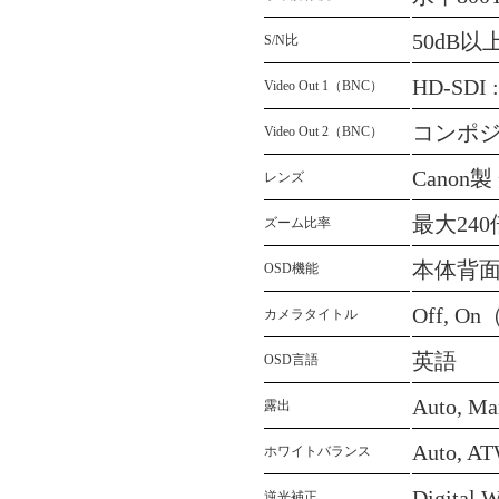
50dB以
S/N比
HD-SDI 
Video Out 1（BNC）
コンポジッ
Video Out 2（BNC）
Canon
レンズ
最大24
ズーム比率
本体背面
OSD機能
Off, 
カメラタイトル
英語
OSD言語
Auto, Ma
露出
Auto, AT
ホワイトバランス
Digital
逆光補正