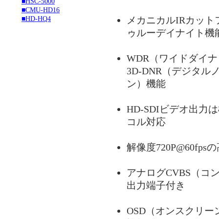
■HSC-5000
■CMU-HD16
メカニカルIRカット
■HD-HQ4
ゥルーデイナイト機
WDR（ワイドダイナ
3D-DNR（デジタ
ン）機能
HD-SDIビデオ出力
コル対応
解像度720P@60fps
アナログCVBS（コ
出力端子付き
OSD（オンスクリー