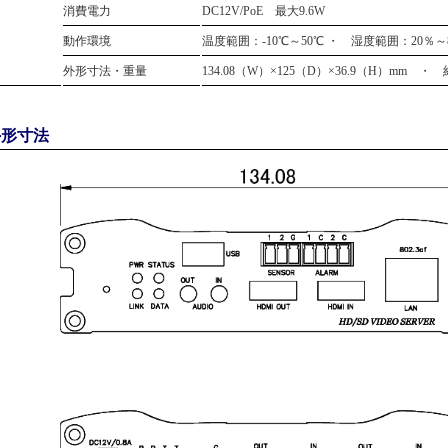
消費電力
DC12V/PoE 最大9.6W
動作環境
温度範囲：-10℃～50℃ ・ 湿度範囲：20％～
外形寸法・重量
134.08（W）×125（D）×36.9（H）mm ・ 約
外形寸法