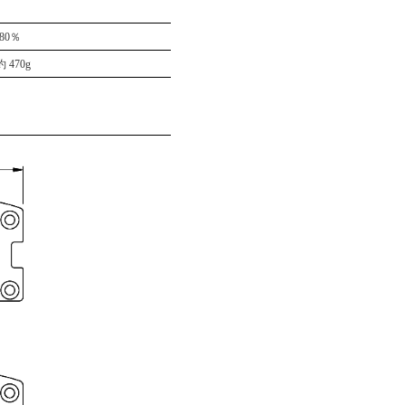
80％
 470g