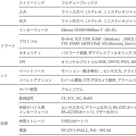
ストリーミング
フルデュープレックス
入力
ライン入力×1（ステレオ, ミニステレオジャ
出力
ライン出力×1（ステレオ, ミニステレオジャ
インターフェース
Ethernet 10/100/1000Base-T（RJ-45）
IPv4/v6, TCP, UDP, IGMP（Multicast）, DHCP, 
プロトコル
FTP, SNMP, SMTP,UPnP, WS-Discovery, Zero Co
ットワーク
セキュリティ
パスワード保護, IPアドレスフィルタリング, H
API
オリジナルプロトコル/SDK, ONVIF, PSIA, MP
イベントソース
モーション（動き検出）, センサ入力, クライ
ベント
イベントアクション
Eメール通知, FTP, PTZカメラ動作, アラーム
カバー材質
アルミニウム
取得認可
CE, FCC, KC, RoHS
外部デバイス用
センサ入力×2, アラーム出力×2, RS-232Cポート
インターフェース
RS-422/285ポート×1, ブザー出力×1
外部ストレージ
USB2.0ポート×1
般仕様
電源
DC12V/1.0A以上, PoE：802.3af