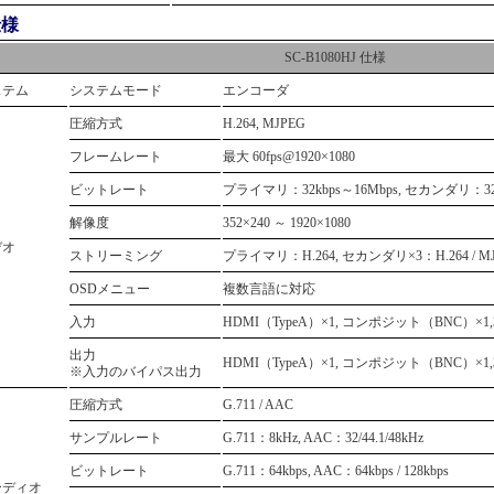
仕様
SC-B1080HJ 仕様
ステム
システムモード
エンコーダ
圧縮方式
H.264, MJPEG
フレームレート
最大 60fps@1920×1080
ビットレート
プライマリ：32kbps～16Mbps, セカンダリ：32k
解像度
352×240 ～ 1920×1080
デオ
ストリーミング
プライマリ：H.264, セカンダリ×3：H.264 / M
OSDメニュー
複数言語に対応
入力
HDMI（TypeA）×1, コンポジット（BNC）×1,
出力
HDMI（TypeA）×1, コンポジット（BNC）×1,
※入力のバイパス出力
圧縮方式
G.711 / AAC
サンプルレート
G.711：8kHz, AAC：32/44.1/48kHz
ビットレート
G.711：64kbps, AAC：64kbps / 128kbps
ーディオ