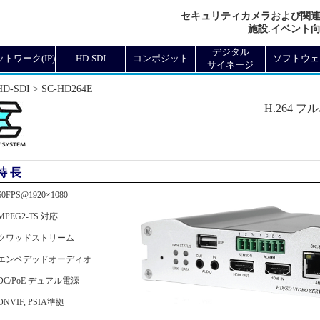
セキュリティカメラおよび関
施設.イベント
デジタル
トワーク(IP)
HD-SDI
コンポジット
ソフトウェ
サイネージ
D-SDI > SC-HD264E
H.264
特 長
60FPS@1920×1080
MPEG2-TS 対応
クワッドストリーム
エンベデッドオーディオ
DC/PoE デュアル電源
ONVIF, PSIA準拠