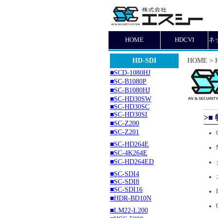
HOME
HDCVI
ネッ
HD-SDI
HOME > H
■SCD-1080HJ
■SC-B1080P
■SC-B1080HJ
■SC-HD30SW
■SC-HD30SC
■SC-HD30SI
>■ 
■SC-Z200
■SC-Z201
■SC-HD264E
■SC-4K264E
■SC-HD264ED
■SC-SDI4
■SC-SDI8
■SC-SDI16
■HDR-BD10N
■LM22-L200