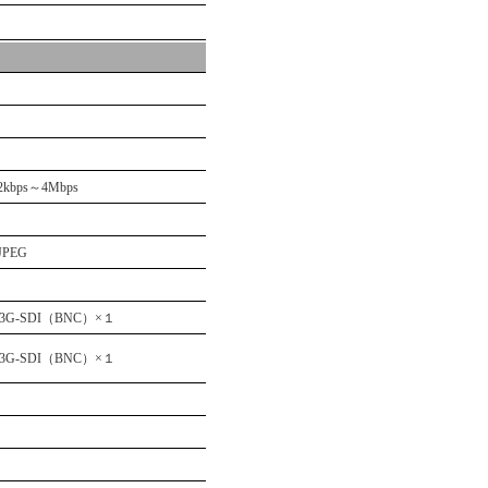
bps～4Mbps
JPEG
3G-SDI（BNC）×１
3G-SDI（BNC）×１