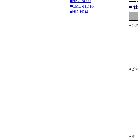
■HSC-5000
■CMU-HD16
■ 
■HD-HQ4
●シ
●ビ
●オ