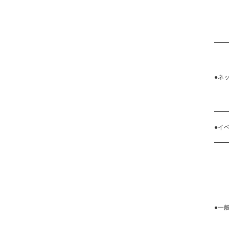
●ネ
●イ
●一