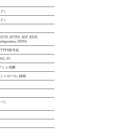
ック）
ック）
HTTP, HTTPS, RTP, RTSP,
nfiguration, DDNS
TTPS暗号化
EG-TS
アント切断
コントロール, 録画
×1,